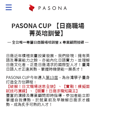
PASONA CUP 【日商職場
菁英培訓營】
─ 全台唯一專屬日商職場培訓營 x 專業顧問授課 ─
日商近年積極來臺投資發展，我們發現：擁有英
語及專業能力之餘，亦能內化日語實力，並理解
日商文化者，正是日商渴求的國際型人才！臺灣
日語人才正逢其勢，掌握時機便能一展長才！
PASONA CUP今年邁入
第13屆
，為台灣學子量身
打造全方位課程：
【破解！日文職場迷思全貌】、【實戰！模擬面
試技巧演練】、【競賽！日商求職知識王】
豐富的演練及專業顧問即時指導，參加者能立即
掌握自我優勢，於就業前及早瞭解日商求才趨
勢，成為炙手可熱的人才！
2016
2012~2015
​2018
2017