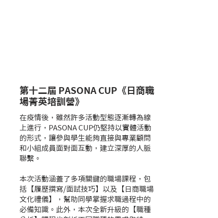
​2019
​2020
​2021
​2022
​2023
第十二屆 PASONA CUP《日商職
場菁英培訓營》
在疫情後，雖然許多活動型態逐漸轉為線
上進行，PASONA CUP仍堅持以實體活動
的形式，讓參與學生能夠直接與專業顧問
和小組成員面對面互動，建立深厚的人脈
聯繫。
本次活動涵蓋了多項關鍵的職場課程，包
括【履歷撰寫/面試技巧】以及【日商職場
文化禮儀】，幫助同學掌握求職過程中的
必備知識。此外，本次全新升級的【職種