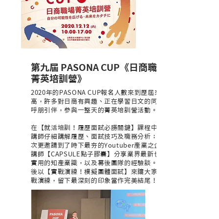
第九屆 PASONA CUP《日商職場
菁英培訓營》
2020年的PASONA CUP報名人數來到歷屆來新
高，許多對日商有興趣、正在學習日文的同學
呼朋引伴，參與一整天的菁英培訓營活動。
在【就活培訓！履歷面試必勝關鍵】課程中，
講師仔細講解履歷、面試技巧及職務分析；本
次更邀請到了時下最夯的Youtuber產業之企業
講師【CAPSULE點子膠囊】分享業界最新也最
實用的知產業識，以及幕後團隊的經驗談。最
後以【實戰演練！模擬團體面試】來讓大家實
戰演練，留下最深刻的印象當作完美結尾！