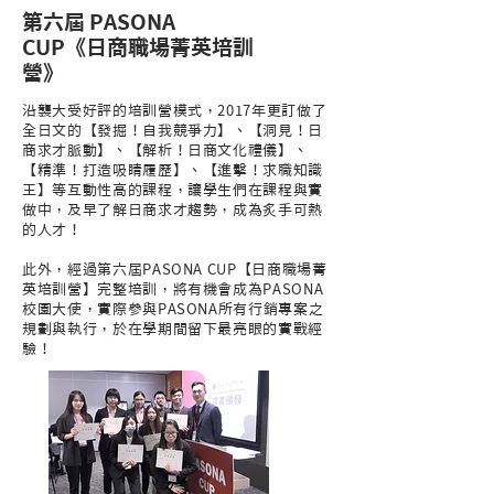
第六屆 PASONA
CUP《日商職場菁英培訓
營》
沿襲大受好評的培訓營模式，2017年更訂做了
全日文的【發掘！自我競爭力】、【洞見！日
商求才脈動】、【解析！日商文化禮儀】、
【精準！打造吸睛履歷】、【進擊！求職知識
王】等互動性高的課程，讓學生們在課程與實
做中，及早了解日商求才趨勢，成為炙手可熱
的人才！
此外，經過第六屆PASONA CUP【日商職場菁
英培訓營】完整培訓，將有機會成為PASONA
校園大使，實際參與PASONA所有行銷專案之
規劃與執行，於在學期間留下最亮眼的實戰經
驗！