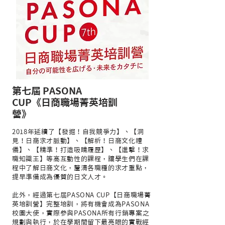
第七屆 PASONA
CUP《日商職場菁英培訓
營》
2018年延續了【發掘！自我競爭力】、【洞
見！日商求才脈動】、【解析！日商文化禮
儀】、【精準！打造吸睛履歷】、【進擊！求
職知識王】等高互動性的課程，讓學生們在課
程中了解日商文化，釐清各職種的求才重點，
提早準備成為優質的日文人才。
此外，經過第七屆PASONA CUP【日商職場菁
英培訓營】完整培訓，將有機會成為PASONA
校園大使，實際參與PASONA所有行銷專案之
規劃與執行，於在學期間留下最亮眼的實戰經