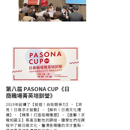
第八屆 PASONA CUP《日
商職場菁英培訓營》
2019年延續了【發掘！自我競爭力】、【洞
見！日商求才脈動】、【解析！日商文化禮
儀】、【精準！打造吸睛履歷】、【進擊！求
職知識王】等高互動性的課程，讓學生們在課
程中了解日商文化，釐清各職種的求才重點，