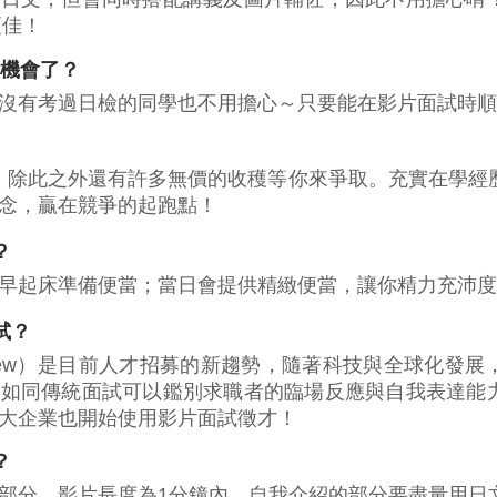
更佳！
沒機會了？
沒有考過日檢的同學也不用擔心～只要能在影片面試時順
費參加！除此之外還有許多無價的收穫等你來爭取。充實在學
念，贏在競爭的起跑點！
？
早起床準備便當；當日會提供精緻便當，讓你精力充沛度
試？
nterview）是目前人才招募的新趨勢，隨著科技與全球化
試如同傳統面試可以鑑別求職者的臨場反應與自我表達能
大企業也開始使用影片面試徵才！
？
部分，影片長度為1分鐘內，自我介紹的部分要盡量用日