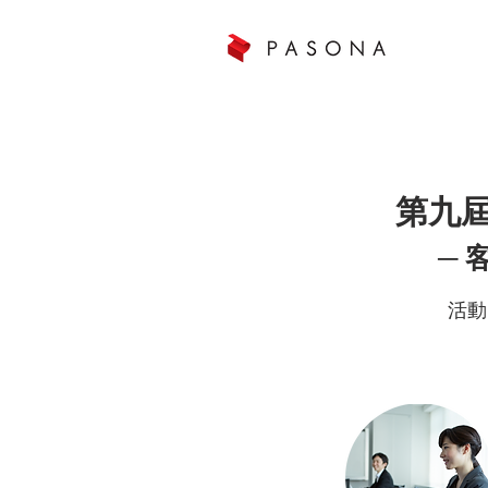
第九屆
─ 
活動時