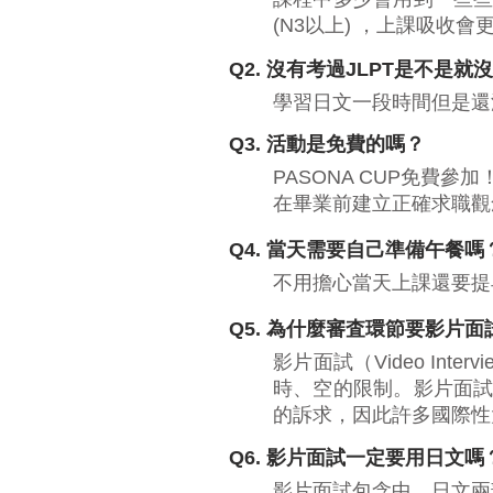
(N3以上) ，上課吸收會
Q2. 沒有考過JLPT是不是就
學習日文一段時間但是還
Q3. 活動是免費的嗎？
PASONA CUP免
在畢業前建立正確求職觀
Q4. 當天需要自己準備午餐嗎
不用擔心當天上課還要提
Q5. 為什麼審査環節要影片面
影片面試（Video I
時、空的限制。影片面
的訴求，因此許多國際性
Q6. 影片面試一定要用日文嗎
影片面試包含中、日文兩