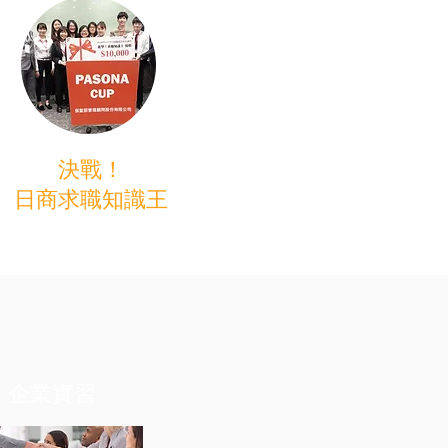
決戰！
​日商求職知識王
企業實習