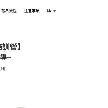
報名流程
注意事項
More
英培訓營】
指導─
員報到）