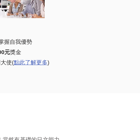
掌握自我優勢
000元
獎金
大使(
點此了解更多
)
！當然有基礎的日文能力