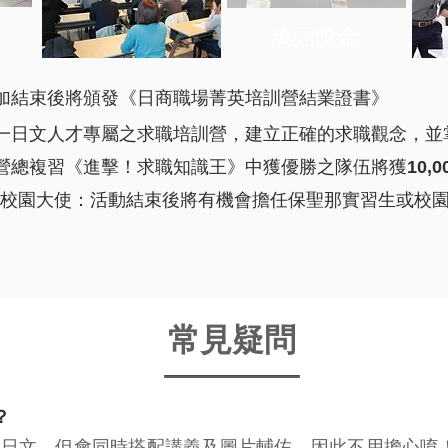
萬元獎金
加結束後將頒發《日商職場菁英培訓營結業證書》
一日文人才專屬之求職培訓營，建立正確的求職觀念，並
營總複習《進擊！求職知識王》中獲優勝之隊伍將獲
10,
&校園大使：活動結束後將有機會擔任保聖那實習生或校園
​常見疑問
？
些日文，但會同時搭配講義及圖片輔佐，因此不用擔心唷