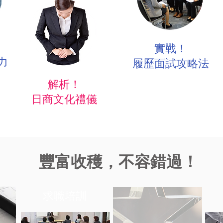
實戰！
力
​履歷面試攻略法
解析！
​日商文化禮儀
​豐富收穫，不容錯過！
求職培訓